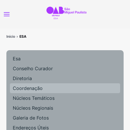
Início
ESA
Esa
Conselho Curador
Diretoria
Coordenação
Núcleos Temáticos
Núcleos Regionais
Galeria de Fotos
Endereços Úteis