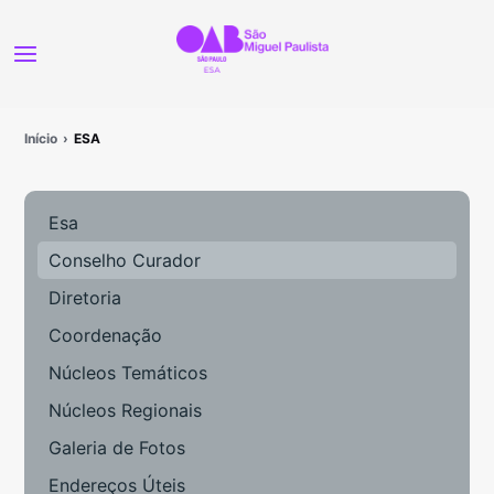
Início
ESA
Esa
Conselho Curador
Diretoria
Coordenação
Núcleos Temáticos
Núcleos Regionais
Galeria de Fotos
Endereços Úteis